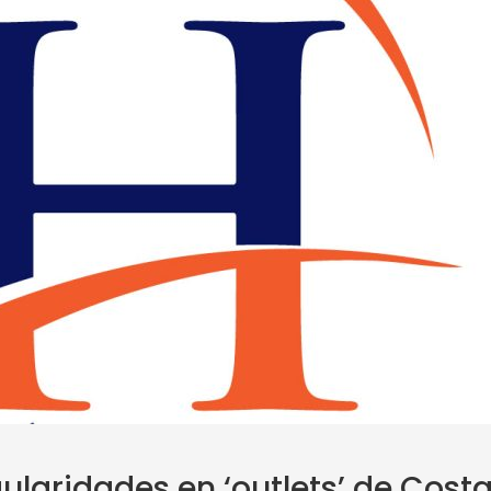
ularidades en ‘outlets’ de Cost