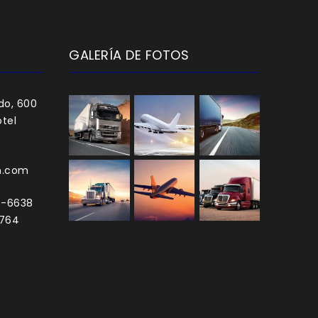
GALERÍA DE FOTOS
do, 600
tel
h.com
0-6638
3764