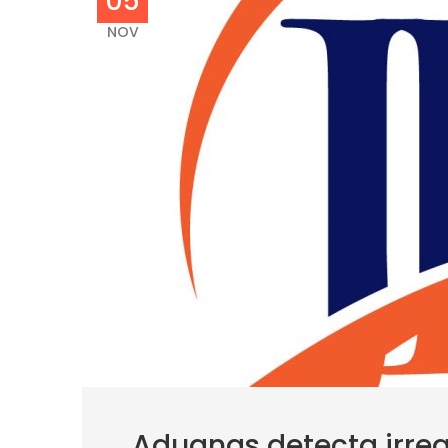
05
NOV
Aduanas detecta irreg