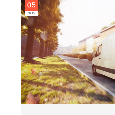
05
NOV