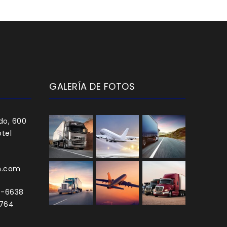
GALERÍA DE FOTOS
do, 600
tel
h.com
0-6638
3764