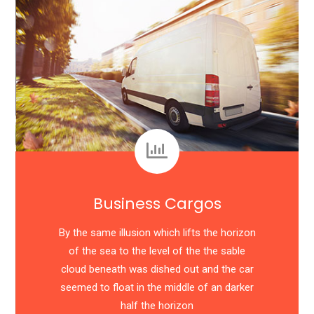
Business Cargos
By the same illusion which lifts the horizon
of the sea to the level of the the sable
cloud beneath was dished out and the car
seemed to float in the middle of an darker
half the horizon