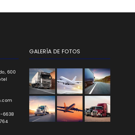
GALERÍA DE FOTOS
do, 600
tel
h.com
0-6638
3764