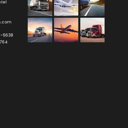
tel
h.com
0-6638
3764