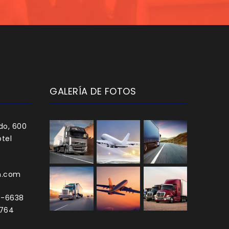
GALERÍA DE FOTOS
do, 600
tel
h.com
0-6638
3764