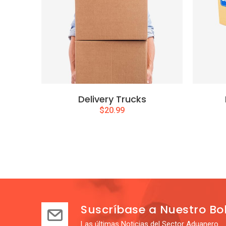
Delivery Trucks
$
20.99
Suscríbase a Nuestro Bol
Las últimas Noticias del Sector Aduanero