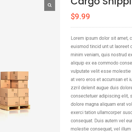
Cargo Shipp
$
9.99
Lorem ipsum dolor sit amet, 
euismod tincid unt ut laoreet 
minim veniam, quis nostrud exe
aliquip ex ea commodo consequ
vulputate velit esse molestie 
at vero eros et accumsan et i
zzril delenit augue duis dolore
consectetuer adipiscing elit,
dolore magna aliquam erat vol
exerci tation ullamcorper susc
consequat. Duis autem vel eum 
molestie consequat, vel illum d