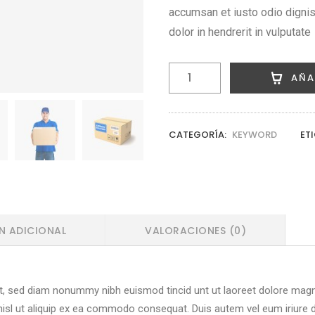
accumsan et iusto odio dignis
dolor in hendrerit in vulputate
Cargo
AÑA
Shipping
cantidad
CATEGORÍA:
KEYWORD
ET
N ADICIONAL
VALORACIONES (0)
it, sed diam nonummy nibh euismod tincid unt ut laoreet dolore magn
 nisl ut aliquip ex ea commodo consequat. Duis autem vel eum iriure do