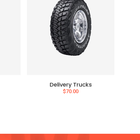
Delivery Trucks
rrent
$
70.00
ice
0.99.