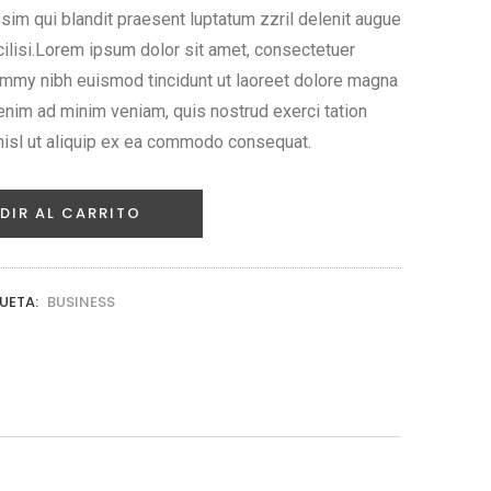
sim qui blandit praesent luptatum zzril delenit augue
acilisi.Lorem ipsum dolor sit amet, consectetuer
ummy nibh euismod tincidunt ut laoreet dolore magna
 enim ad minim veniam, quis nostrud exerci tation
 nisl ut aliquip ex ea commodo consequat.
DIR AL CARRITO
UETA:
BUSINESS