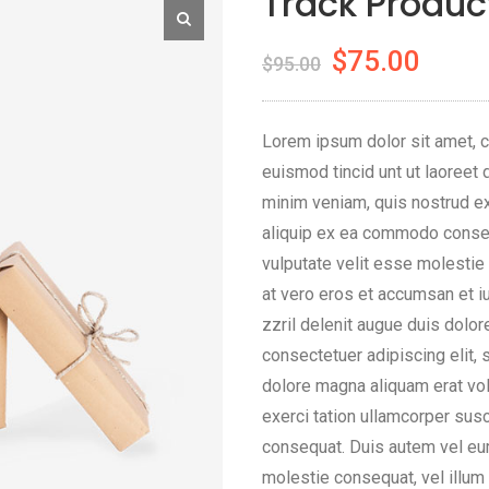
Track Produc
Original
Curr
$
75.00
$
95.00
price
price
was:
is:
Lorem ipsum dolor sit amet, 
$95.00.
$75.0
euismod tincid unt ut laoreet 
minim veniam, quis nostrud exe
aliquip ex ea commodo consequ
vulputate velit esse molestie 
at vero eros et accumsan et i
zzril delenit augue duis dolore
consectetuer adipiscing elit,
dolore magna aliquam erat vol
exerci tation ullamcorper susc
consequat. Duis autem vel eum 
molestie consequat, vel illum d