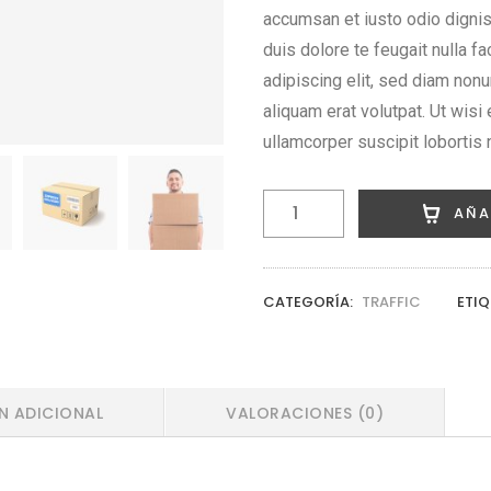
accumsan et iusto odio dignis
duis dolore te feugait nulla f
adipiscing elit, sed diam non
aliquam erat volutpat. Ut wisi
ullamcorper suscipit lobortis
Track
AÑA
Product
cantidad
CATEGORÍA:
TRAFFIC
ETIQ
N ADICIONAL
VALORACIONES (0)