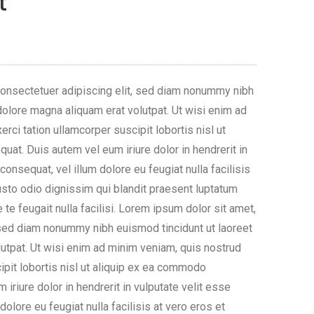
t
ent
consectetuer adipiscing elit, sed diam nonummy nibh
0.
dolore magna aliquam erat volutpat. Ut wisi enim ad
rci tation ullamcorper suscipit lobortis nisl ut
at. Duis autem vel eum iriure dolor in hendrerit in
consequat, vel illum dolore eu feugiat nulla facilisis
usto odio dignissim qui blandit praesent luptatum
 te feugait nulla facilisi. Lorem ipsum dolor sit amet,
 sed diam nonummy nibh euismod tincidunt ut laoreet
utpat. Ut wisi enim ad minim veniam, quis nostrud
ipit lobortis nisl ut aliquip ex ea commodo
iriure dolor in hendrerit in vulputate velit esse
olore eu feugiat nulla facilisis at vero eros et