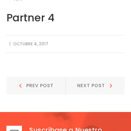
OCT
Partner 4
OCTUBRE 4, 2017
Navegación
Prev
Next
PREV POST
NEXT POST
Post:
Post:
de
entradas
Suscríbase a Nuestro