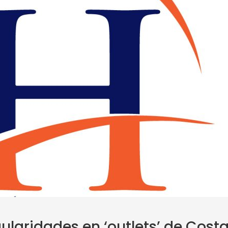
ularidades en ‘outlets’ de Cost