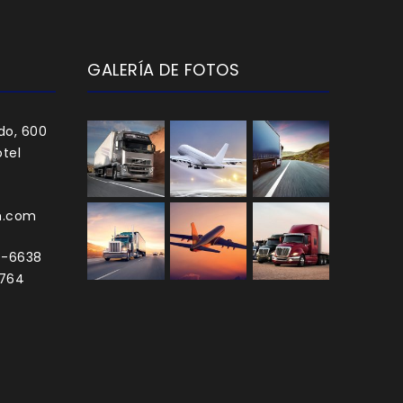
GALERÍA DE FOTOS
do, 600
tel
h.com
0-6638
3764