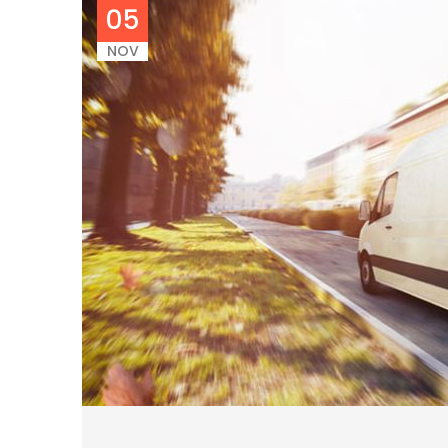
05
NOV