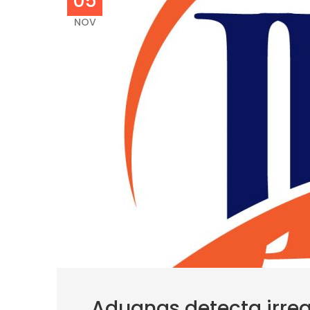
05
NOV
Aduanas detecta irreg