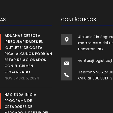
IAS
CONTÁCTENOS
ADUANAS DETECTA
Alajuela,Río Segun
IRREGULARIDADES EN
metros este del Ho
‘OUTLETS’ DE COSTA
Hampton INC
RICA; ALGUNOS PODRÍAN
ESTAR RELACIONADOS
ventas@logisticaj
CON EL CRIMEN
ORGANIZADO
Teléfono 506.243
NOVIEMBRE 5, 2024
Celular 506.8313-
HACIENDA INICIA
PROGRAMA DE
CREADORES DE
MERCADO A PARTIR DEL